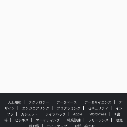
人工知能
テクノロジー
データベース
データサイエンス
デ
ザイン
エンジニアリング
プログラミング
セキュリティ
イン
フラ
ガジェット
ライフハック
Apple
WordPress
IT書
籍
ビジネス
マーケティング
職業訓練
フリーランス
攻殻
機動隊
サイトマップ
お問い合わせ