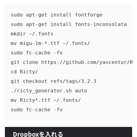
sudo apt-get install fontforge

sudo apt-get install fonts-inconsolata

mkdir ~/.fonts     

mv migu-1m-*.ttf ~/.fonts/

sudo fc-cache -fv

git clone https://github.com/yascentur/Ric
cd Ricty/

git checkout refs/tags/3.2.3

./ricty_generator.sh auto

mv Ricty*.ttf ~/.fonts/

Dropboxを入れる