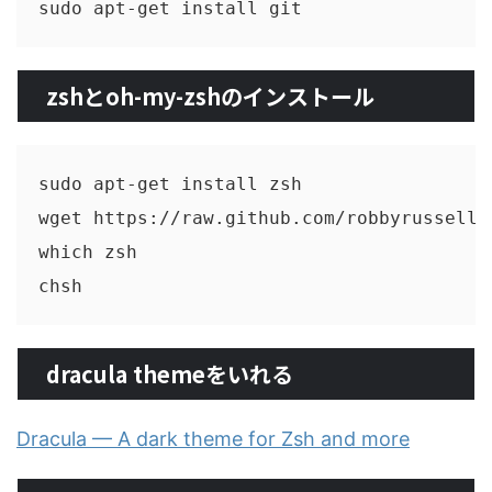
zshとoh-my-zshのインストール
sudo apt-get install zsh

wget https://raw.github.com/robbyrussell/
which zsh

dracula themeをいれる
Dracula — A dark theme for Zsh and more