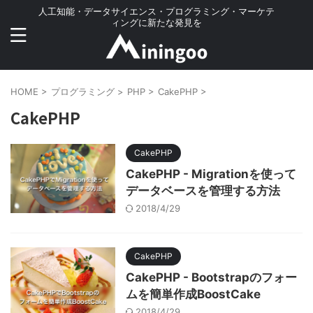
人工知能・データサイエンス・プログラミング・マーケテ
ィングに新たな発見を
HOME
>
プログラミング
>
PHP
>
CakePHP
>
CakePHP
CakePHP
CakePHP - Migrationを使って
データベースを管理する方法
2018/4/29
CakePHP
CakePHP - Bootstrapのフォー
ムを簡単作成BoostCake
2018/4/29