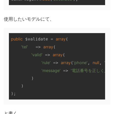
使用したいモデルにて、
public
array
 $validate = 
(       

'tel'
array
   => 
(

'valid'
array
 => 
(

'rule'
array
'phone'
null
'jp'
 => 
(
, 
, 
),
'message'
'電話番号を正しく入力
 => 
        )

    )

と書く