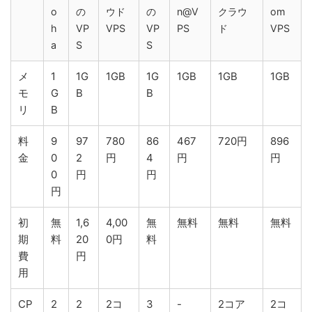
o
の
ウド
の
n@V
クラウ
om
h
VP
VPS
VP
PS
ド
VPS
a
S
S
メ
1
1G
1GB
1G
1GB
1GB
1GB
モ
G
B
B
リ
B
料
9
97
780
86
467
720円
896
金
0
2
円
4
円
円
0
円
円
円
初
無
1,6
4,00
無
無料
無料
無料
期
料
20
0円
料
費
円
用
CP
2
2
2コ
3
-
2コア
2コ