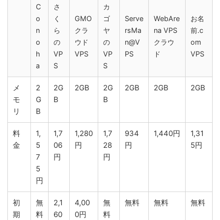
C
さ
カ
o
く
GMO
ゴ
Serve
WebAre
お名
n
ら
クラ
ヤ
rsMa
na VPS
前.c
o
の
ウド
の
n@V
クラウ
om
h
VP
VPS
VP
PS
ド
VPS
a
S
S
メ
2
2G
2GB
2G
2GB
2GB
2GB
モ
G
B
B
リ
B
料
1,
1,7
1,280
1,7
934
1,440円
1,31
金
5
06
円
28
円
5円
7
円
円
5
円
初
無
2,1
4,00
無
無料
無料
無料
期
料
60
0円
料