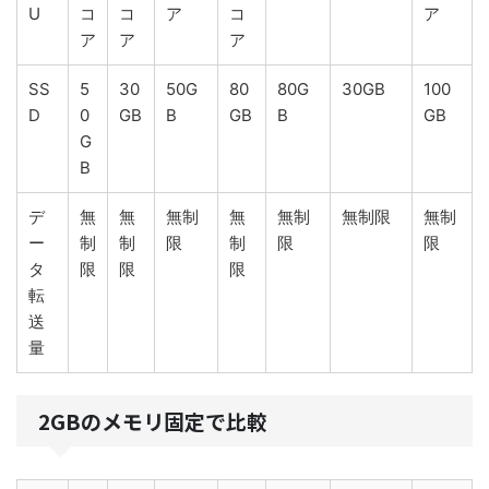
U
コ
コ
ア
コ
ア
ア
ア
ア
SS
5
30
50G
80
80G
30GB
100
D
0
GB
B
GB
B
GB
G
B
デ
無
無
無制
無
無制
無制限
無制
ー
制
制
限
制
限
限
タ
限
限
限
転
送
量
2GBのメモリ固定で比較