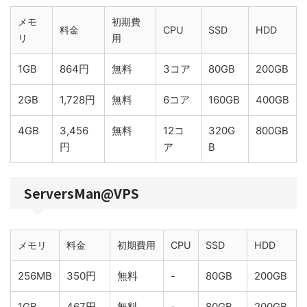
メモ
初期費
料金
CPU
SSD
HDD
リ
用
1GB
864円
無料
3コア
80GB
200GB
2GB
1,728円
無料
6コア
160GB
400GB
4GB
3,456
無料
12コ
320G
800GB
円
ア
B
ServersMan@VPS
メモリ
料金
初期費用
CPU
SSD
HDD
256MB
350円
無料
-
80GB
200GB
1GB
467円
無料
-
80GB
200GB