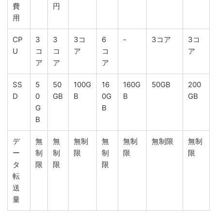
費
円
用
CP
3
3
3コ
6
-
3コア
3コ
U
コ
コ
ア
コ
ア
ア
ア
ア
SS
5
50
100G
16
160G
50GB
200
D
0
GB
B
0G
B
GB
G
B
B
デ
無
無
無制
無
無制
無制限
無制
ー
制
制
限
制
限
限
タ
限
限
限
転
送
量