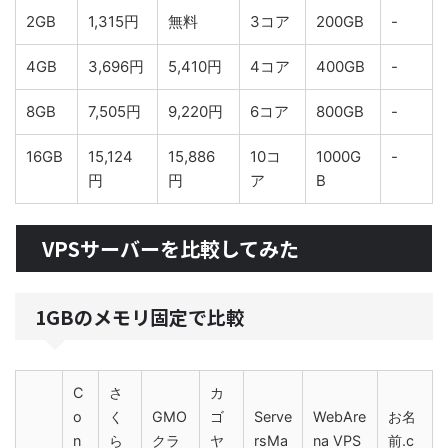
2GB
1,315円
無料
3コア
200GB
-
4GB
3,696円
5,410円
4コア
400GB
-
8GB
7,505円
9,220円
6コア
800GB
-
16GB
15,124
15,886
10コ
1000G
-
円
円
ア
B
VPSサーバーを比較してみた
1GBのメモリ固定で比較
C
さ
カ
o
く
GMO
ゴ
Serve
WebAre
お名
n
ら
クラ
ヤ
rsMa
na VPS
前.c