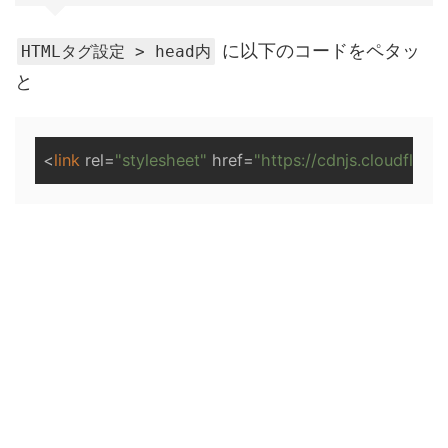
に以下のコードをペタッ
HTMLタグ設定 > head内
と
<
link
rel
=
"stylesheet"
href
=
"https://cdnjs.cloudflar