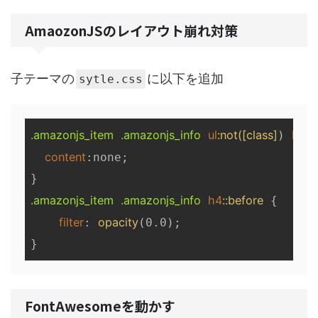
AmaozonJSのレイアウト崩れ対策
子テーマの
に以下を追加
sytle.css
.amazonjs_item
.amazonjs_info
ul
:not(
[class]
li
:be
) 
content
:none;

.amazonjs_item
.amazonjs_info
h4
::before
 {

filter
opacity
: 
(0.0);

FontAwesomeを動かす