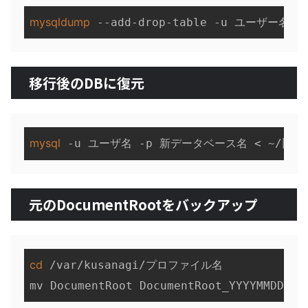
mysqldump
移行後のDBに復元
mysql
元のDocumentRootをバックアップ
cd
 /var/kusanagi/プロファイル名
