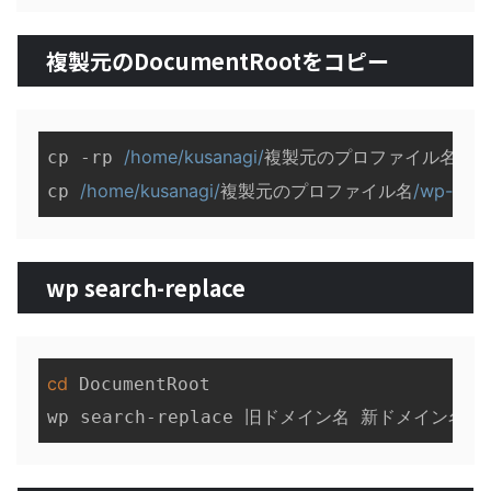
複製元のDocumentRootをコピー
/home/kusanagi/
/Do
cp -rp 
複製元のプロファイル名
/home/kusanagi/
/wp-confi
cp 
複製元のプロファイル名
wp search-replace
cd
 DocumentRoot
