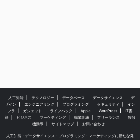
人工知能
テクノロジー
データベース
データサイエンス
デ
ザイン
エンジニアリング
プログラミング
セキュリティ
イン
フラ
ガジェット
ライフハック
Apple
WordPress
IT書
籍
ビジネス
マーケティング
職業訓練
フリーランス
攻殻
機動隊
サイトマップ
お問い合わせ
人工知能・データサイエンス・プログラミング・マーケティングに新たな発