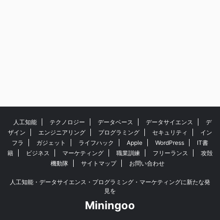
人工知能
テクノロジー
データベース
データサイエンス
デ
ザイン
エンジニアリング
プログラミング
セキュリティ
イン
フラ
ガジェット
ライフハック
Apple
WordPress
IT書
籍
ビジネス
マーケティング
職業訓練
フリーランス
攻殻
機動隊
サイトマップ
お問い合わせ
人工知能・データサイエンス・プログラミング・マーケティングに新たな発
見を
Miningoo