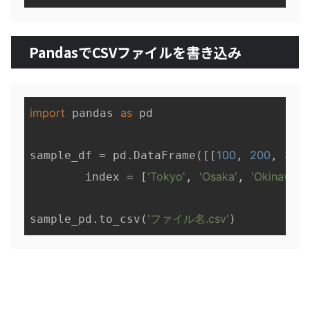
PandasでCSVファイルを書き込み
import
as
 pandas 
 pd

100
200
300
sample_df = pd.DataFrame([[
, 
, 
'Tokyo'
'Osaka'
'Okinawa'
        index = [
, 
, 
]
'ファイル名.csv'
sample_pd.to_csv(