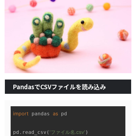
PandasでCSVファイルを読み込み
import
as
 pandas 
 pd

'ファイル名.csv'
pd.read_csv(