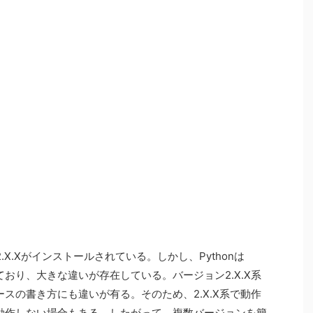
で2.X.Xがインストールされている。しかし、Pythonは
ており、大きな違いが存在している。バージョン2.X.X系
ースの書き方にも違いが有る。そのため、2.X.X系で動作
は動作しない場合もある。したがって、複数バージョンを簡