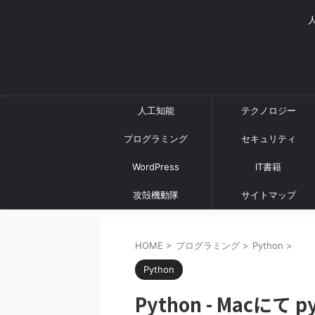
人工知能
テクノロジー
プログラミング
セキュリティ
WordPress
IT書籍
攻殻機動隊
サイトマップ
HOME
>
プログラミング
>
Python
>
Python
Python - Macに