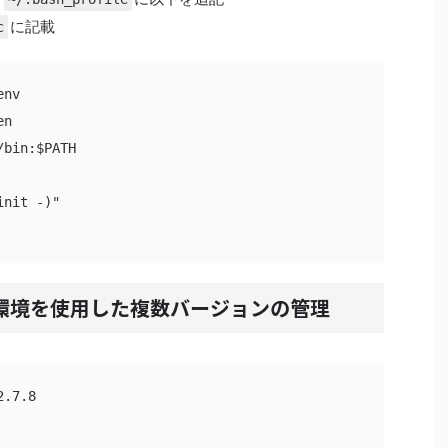
に記載
c
nv

n

bin:$PATH

nit -)"

lenv環境を使用した複数バージョンの管理
.7.8
