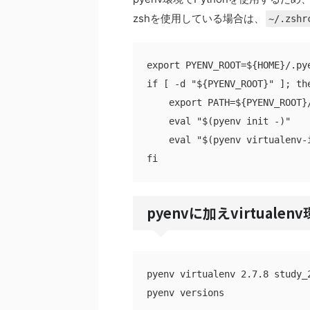
zshを使用している場合は、
~/.zshr
export PYENV_ROOT=${HOME}/.pye
if [ -d "${PYENV_ROOT}" ]; the
    export PATH=${PYENV_ROOT}/
    eval "$(pyenv init -)"

    eval "$(pyenv virtualenv-i
pyenvに加えvirtua
pyenv virtualenv 2.7.8 study_2
pyenv versions
