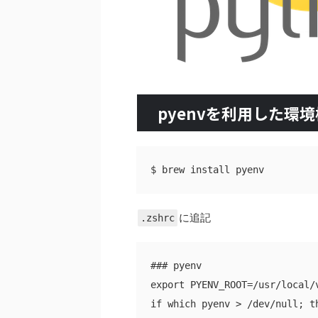
pyenvを利用した環
に追記
.zshrc
### pyenv

export PYENV_ROOT=/usr/local/v