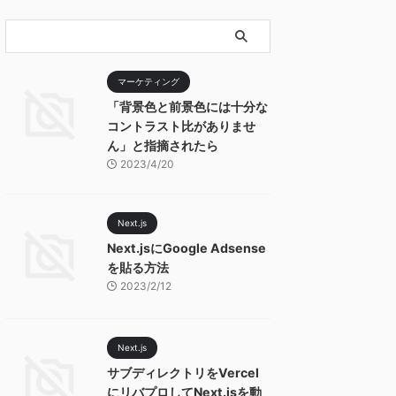
マーケティング
「背景色と前景色には十分な
コントラスト比がありませ
ん」と指摘されたら
2023/4/20
Next.js
Next.jsにGoogle Adsense
を貼る方法
2023/2/12
Next.js
サブディレクトリをVercel
にリバプロしてNext.jsを動