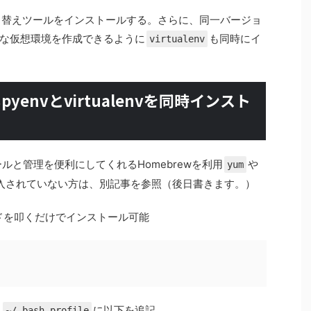
ン切り替えツールをインストールする。さらに、同一バージョ
な仮想環境を作成できるように
も同時にイ
virtualenv
pyenvとvirtualenvを同時インスト
ールと管理を便利にしてくれるHomebrewを利用
や
yum
導入されていない方は、別記事を参照（後日書きます。）
ンドを叩くだけでインストール可能
、
に以下を追記
~/.bash_profile