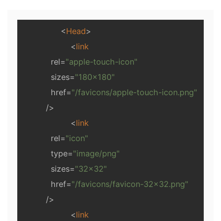
<
Head
>
<
link
rel
=
"apple-touch-icon"
sizes
=
"180x180"
href
=
"/favicons/apple-touch-icon.png"
          />
<
link
rel
=
"icon"
type
=
"image/png"
sizes
=
"32x32"
href
=
"/favicons/favicon-32x32.png"
          />
<
link