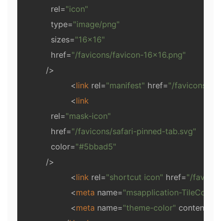
rel
=
"icon"
type
=
"image/png"
sizes
=
"16x16"
href
=
"/favicons/favicon-16x16.png"
          />
<
link
rel
=
"manifest"
href
=
"/favicons/si
<
link
rel
=
"mask-icon"
href
=
"/favicons/safari-pinned-tab.svg"
color
=
"#5bbad5"
          />
<
link
rel
=
"shortcut icon"
href
=
"/favicon
<
meta
name
=
"msapplication-TileColor"
<
meta
name
=
"theme-color"
content
=
"#