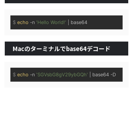
$
echo
 -n 
'Hello World!'
 | base64
Macのターミナルでbase64デコード
$
echo
 -n 
'SGVsbG8gV29ybGQh'
 | base64 -D