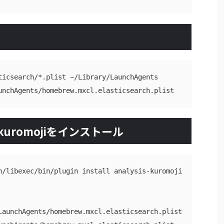
ticsearch/*.plist ~/Library/LaunchAgents

uromojiをインストール
h/libexec/bin/plugin install analysis-kuromoji

LaunchAgents/homebrew.mxcl.elasticsearch.plist
