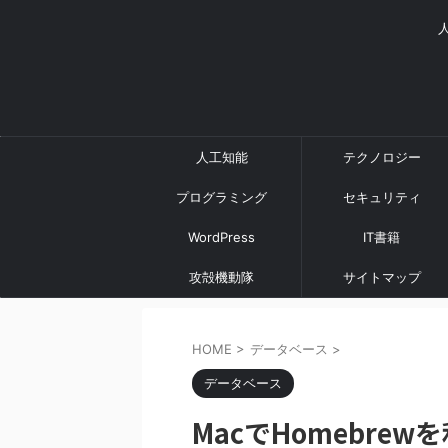
人工知能
テクノロジー
プログラミング
セキュリティ
WordPress
IT書籍
攻殻機動隊
サイトマップ
HOME
>
データベース
>
データベース
MacでHomebrewを