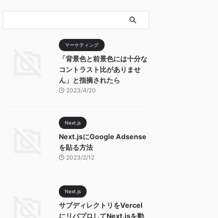
マーケティング
「背景色と前景色には十分な
コントラスト比がありませ
ん」と指摘されたら
2023/4/20
Next.js
Next.jsにGoogle Adsense
を貼る方法
2023/2/12
Next.js
サブディレクトリをVercel
にリバプロしてNext.jsを動