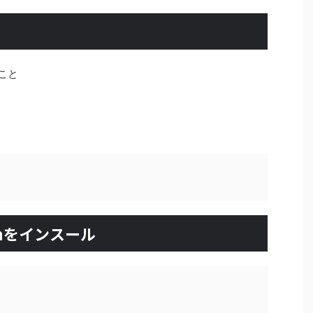
のこと
archをインスール