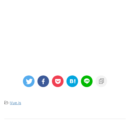
-
Vue.js